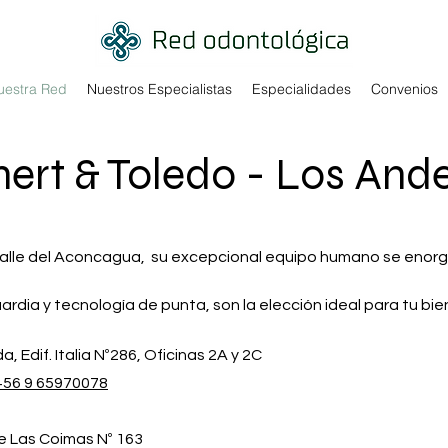
uestra Red
Nuestros Especialistas
Especialidades
Convenios
hert & Toledo - Los Ande
Valle del Aconcagua, su excepcional equipo humano se enorg
rdia y tecnología de punta, son la elección ideal para tu bie
, Edif. Italia Nº286, Oficinas 2A y 2C
+56 9 65970078
e Las Coimas Nº 163