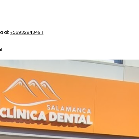
a al:
+56932843491
l