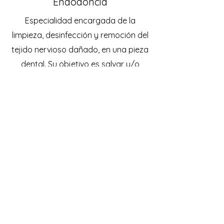
Endodoncia
Especialidad encargada de la
limpieza, desinfección y remoción del
tejido nervioso dañado, en una pieza
dental. Su objetivo es salvar y/o
reparar la pieza dañada por caries o
algún otro daño.
Ver especialidad
Ver todas las especialidades
Clínica Dental La
Florida