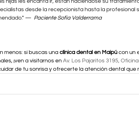
is hijas les encanta ir, están haciéndose su tratamient
ecialistas desde la recepcionista hasta la profesional s
omendado
." — 
 Paciente Sofia Valderrama
 menos: si buscas una 
clínica dental en Maipú
 con un 
les, ¡ven a visitarnos en 
Av. Los Pajaritos 3195, Oficin
uidar de tu sonrisa y ofrecerte la atención dental que