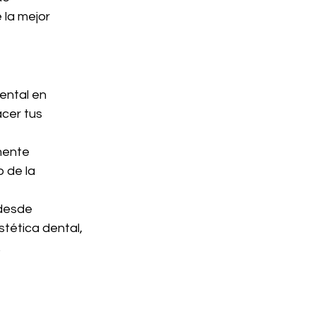
 la mejor 
ental en 
cer tus 
mente 
 de la 
desde 
stética dental, 
.