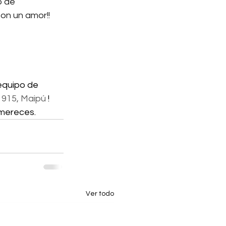
o de 
on un amor!! 
equipo de 
a 915, Maipú
 ! 
 mereces.
Ver todo