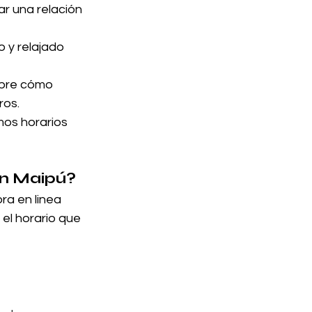
ar una relación 
 y relajado 
obre cómo 
ros.
os horarios 
en Maipú?
a en linea 
el horario que 