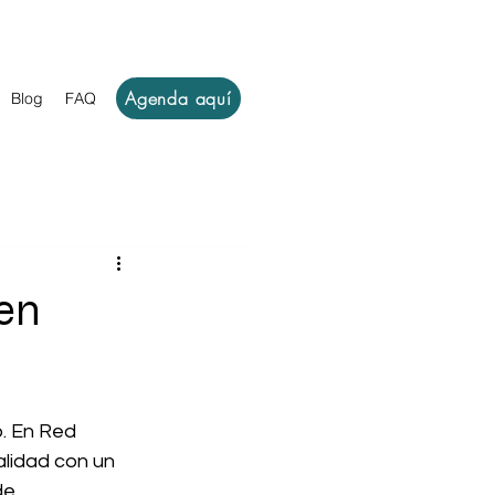
Agenda aquí
Blog
FAQ
 en
o. En Red 
lidad con un 
de 